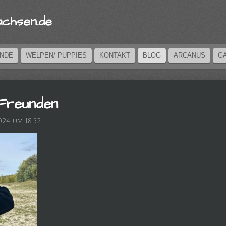
achsen.de
UNDE
WELPEN/ PUPPIES
KONTAKT
BLOG
ARCANUS
G
 Freunden
024 um 18:52