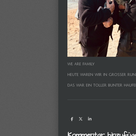
we are family
heute waren wir in grosser rund
das war ein toller bunter hauf
T
T
T
e
e
e
i
i
i
Kommentar hinzufüg
l
l
l