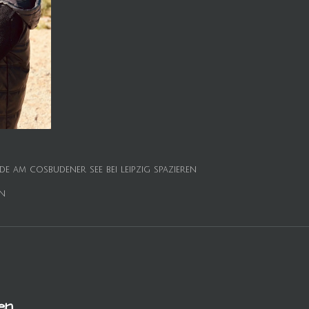
e am cosbudener see bei leipzig spazieren
en
en