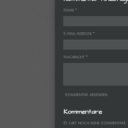
e
e
e
n
n
n
Name *
E-Mail-Adresse *
Nachricht *
Kommentar absenden
Kommentare
Es gibt noch keine Kommentare.