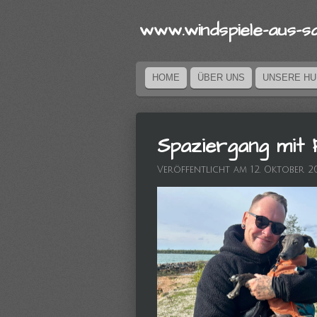
Zum
www.windspi
ele-aus
-s
Hauptinhalt
springen
HOME
ÜBER UNS
UNSERE H
Spaziergang mit
Veröffentlicht am 12. Oktober 2