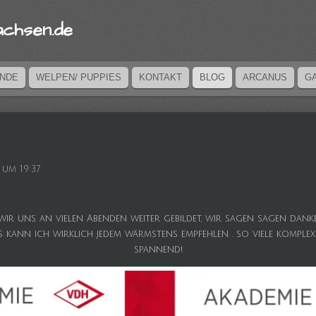
achsen.de
UNDE
WELPEN/ PUPPIES
KONTAKT
BLOG
ARCANUS
G
 um 19:37
ir uns an vielen Abenden weiter gebildet, wir sagen sagen dank
kann ich wirklich jedem wärmstens empfehlen . so viele komplexe
spannend!