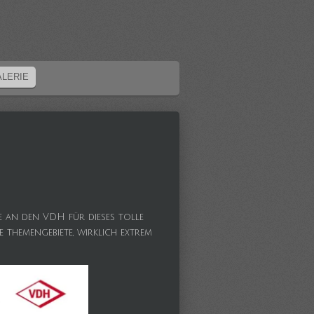
ALERIE
e an den VDH für dieses tolle
 themengebiete, wirklich extrem