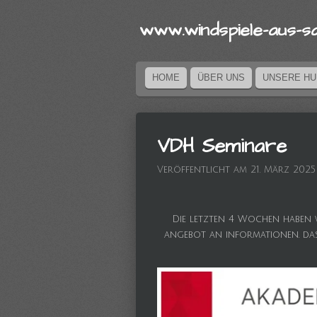
Zum
www.windspi
ele-aus
-s
Hauptinhalt
springen
HOME
ÜBER UNS
UNSERE H
VDH Seminare
Veröffentlicht am 21. März 2025
Die letzten 4 Wochen haben w
angebot an informationen. das 